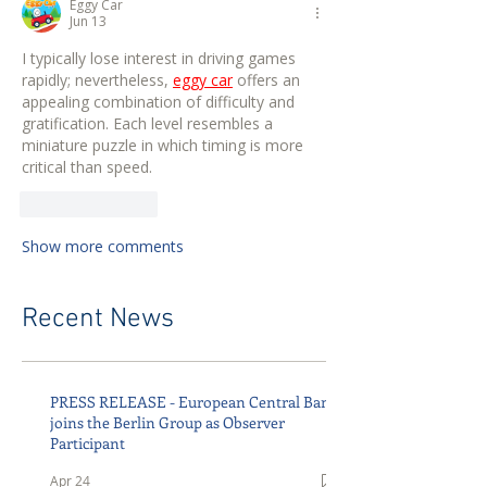
Eggy Car
Jun 13
I typically lose interest in driving games 
rapidly; nevertheless, 
eggy car
 offers an 
appealing combination of difficulty and 
gratification. Each level resembles a 
miniature puzzle in which timing is more 
critical than speed.
Like
Reply
Show more comments
Recent News
PRESS RELEASE - European Central Bank
joins the Berlin Group as Observer
Participant
Apr 24