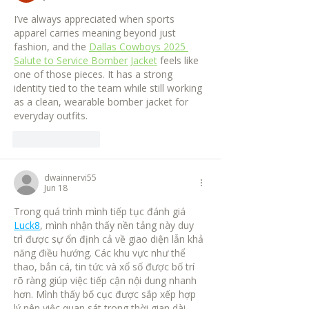
I’ve always appreciated when sports 
apparel carries meaning beyond just 
fashion, and the 
Dallas Cowboys 2025 
Salute to Service Bomber Jacket
 feels like 
one of those pieces. It has a strong 
identity tied to the team while still working 
as a clean, wearable bomber jacket for 
everyday outfits.
Like
Reply
dwainnervi55
Jun 18
Trong quá trình mình tiếp tục đánh giá 
Luck8
, mình nhận thấy nền tảng này duy 
trì được sự ổn định cả về giao diện lẫn khả 
năng điều hướng. Các khu vực như thể 
thao, bắn cá, tin tức và xổ số được bố trí 
rõ ràng giúp việc tiếp cận nội dung nhanh 
hơn. Mình thấy bố cục được sắp xếp hợp 
lý nên việc quan sát trong thời gian dài 