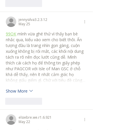
Like
Reply
jennysilva3.2.3.12
May 25
99OK
 mình vừa ghé thử vì thấy bạn bè 
nhắc qua, kiểu vào xem cho biết thôi. Ấn 
tượng đầu là trang nhìn gọn gàng, cuộn 
xuống không bị rối mắt, các khối nội dung 
tách ra rõ nên đọc lướt cũng dễ. Mình 
thích cái cách họ để thông tin giấy phép 
như PAGCOR với Isle of Man GSC ở chỗ 
khá dễ thấy, nên ít nhất cảm giác họ 
không giấu giếm gì. Chữ với tiêu đề cũng…
Show More
Like
Reply
elsiebre.we.r1.6.921
May 22