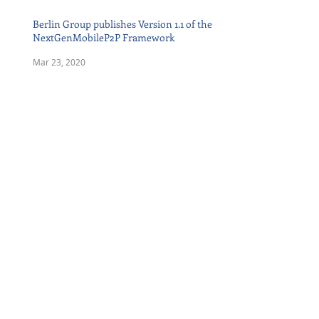
Berlin Group publishes Version 1.1 of the
NextGenMobileP2P Framework
Mar 23, 2020
Russian National Payments Card System
(NSPK) joins the Berlin Group
Aug 20, 2019
Bankart joins the Berlin Group
Mar 4, 2019
Archive