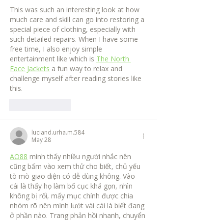
This was such an interesting look at how 
much care and skill can go into restoring a 
special piece of clothing, especially with 
such detailed repairs. When I have some 
free time, I also enjoy simple 
entertainment like which is 
The North 
Face Jackets
 a fun way to relax and 
challenge myself after reading stories like 
this.
Like
Reply
luciand.urha.m.584
May 28
AO88
 mình thấy nhiều người nhắc nên 
cũng bấm vào xem thử cho biết, chủ yếu 
tò mò giao diện có dễ dùng không. Vào 
cái là thấy họ làm bố cục khá gọn, nhìn 
không bị rối, mấy mục chính được chia 
nhóm rõ nên mình lướt vài cái là biết đang 
ở phần nào. Trang phản hồi nhanh, chuyển 