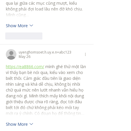
qua lại giữa các mục cũng mượt, kiểu 
không phải đợi load lâu nên đỡ khó chịu. 
Mình cũng…
Show More
Like
Reply
uyenghomsoet.h.uy.e.n+abc123
May 26
https://ea8866.com/
 mình ghé thử một lần 
vì thấy bạn bè nói qua, kiểu vào xem cho 
biết thôi. Cảm giác đầu tiên là giao diện 
nhìn sáng và khá dễ chịu, không bị nhồi 
chữ quá mức nên lướt nhanh vẫn hiểu họ 
đang nói gì. Mình thích mấy khối nội dung 
giới thiệu được chia rõ ràng, đọc tới đâu 
biết tới đó chứ không phải kéo mỏi tay 
mới ra ý chính. Có đoạn họ để thông tin…
Show More