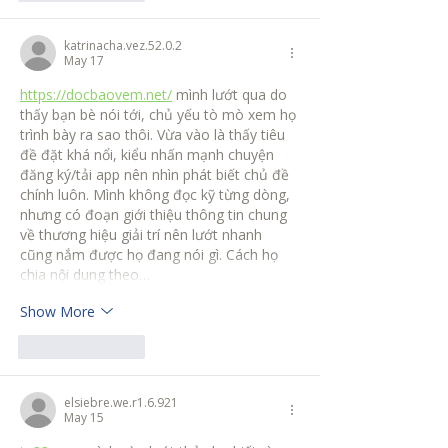
katrinacha.vez.52.0.2
May 17
https://docbaovem.net/
 mình lướt qua do 
thấy bạn bè nói tới, chủ yếu tò mò xem họ 
trình bày ra sao thôi. Vừa vào là thấy tiêu 
đề đặt khá nổi, kiểu nhấn mạnh chuyện 
đăng ký/tải app nên nhìn phát biết chủ đề 
chính luôn. Mình không đọc kỹ từng dòng, 
nhưng có đoạn giới thiệu thông tin chung 
về thương hiệu giải trí nên lướt nhanh 
cũng nắm được họ đang nói gì. Cách họ 
chia nội dung theo…
Show More
Like
Reply
elsiebre.we.r1.6.921
May 15