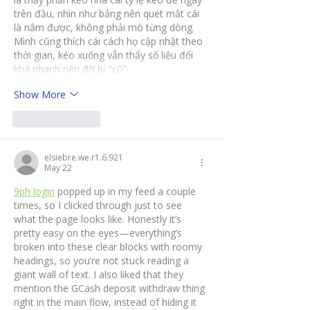
trên đầu, nhìn như bảng nên quét mắt cái 
là nắm được, không phải mò từng dòng. 
Mình cũng thích cái cách họ cập nhật theo 
thời gian, kéo xuống vẫn thấy số liệu đổi 
khá nhanh nên đỡ bị “cũ”.…
Show More
Like
Reply
elsiebre.we.r1.6.921
May 22
9ph login
 popped up in my feed a couple 
times, so I clicked through just to see 
what the page looks like. Honestly it’s 
pretty easy on the eyes—everything’s 
broken into these clear blocks with roomy 
headings, so you’re not stuck reading a 
giant wall of text. I also liked that they 
mention the GCash deposit withdraw thing 
right in the main flow, instead of hiding it 