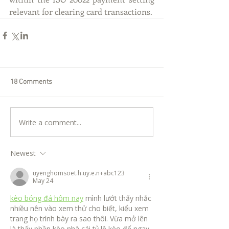
relevant for clearing card transactions.
18 Comments
Write a comment...
Newest
uyenghomsoet.h.uy.e.n+abc123
May 24
kèo bóng đá hôm nay
 mình lướt thấy nhắc 
nhiều nên vào xem thử cho biết, kiểu xem 
trang họ trình bày ra sao thôi. Vừa mở lên 
là thấy phần kèo nhà cái tỷ lệ kèo để ngay 