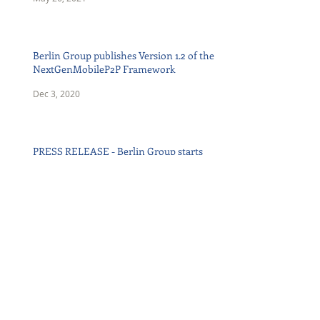
Berlin Group publishes Version 1.2 of the
NextGenMobileP2P Framework
Dec 3, 2020
PRESS RELEASE - Berlin Group starts
new openFinance API Framework
Oct 26, 2020
The Dutch Payments Association joins the
Berlin Group
May 29, 2020