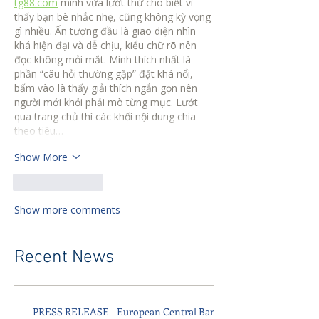
tg88.com
 mình vừa lướt thử cho biết vì 
thấy bạn bè nhắc nhẹ, cũng không kỳ vọng 
gì nhiều. Ấn tượng đầu là giao diện nhìn 
khá hiện đại và dễ chịu, kiểu chữ rõ nên 
đọc không mỏi mắt. Mình thích nhất là 
phần “câu hỏi thường gặp” đặt khá nổi, 
bấm vào là thấy giải thích ngắn gọn nên 
người mới khỏi phải mò từng mục. Lướt 
qua trang chủ thì các khối nội dung chia 
theo tiêu…
Show More
Like
Reply
Show more comments
Recent News
PRESS RELEASE - European Central Bank