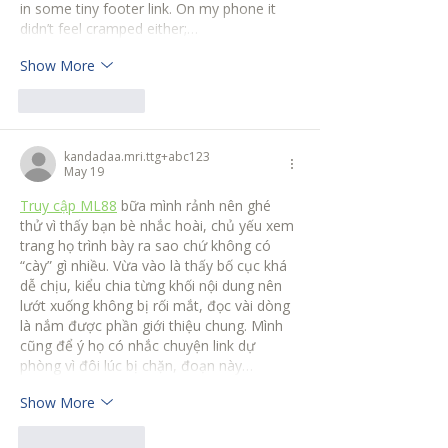
in some tiny footer link. On my phone it 
didn’t feel cramped either;…
Show More
Like
Reply
kandadaa.mri.ttg+abc123
May 19
Truy cập ML88
 bữa mình rảnh nên ghé 
thử vì thấy bạn bè nhắc hoài, chủ yếu xem 
trang họ trình bày ra sao chứ không có 
“cày” gì nhiều. Vừa vào là thấy bố cục khá 
dễ chịu, kiểu chia từng khối nội dung nên 
lướt xuống không bị rối mắt, đọc vài dòng 
là nắm được phần giới thiệu chung. Mình 
cũng để ý họ có nhắc chuyện link dự 
phòng vì đôi lúc bị chặn, đoạn này…
Show More
Like
Reply